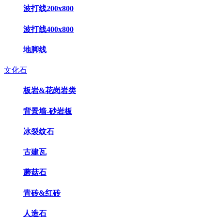
波打线200x800
波打线400x800
地脚线
文化石
板岩&花岗岩类
背景墙-砂岩板
冰裂纹石
古建瓦
蘑菇石
青砖&红砖
人造石