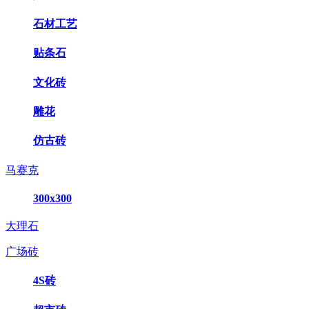
石材工艺
贴条石
文化砖
雕花
仿古砖
马赛克
300x300
大理石
广场砖
4S砖